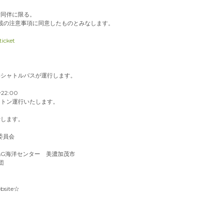
者同伴に限る。
載の注意事項に同意したものとみなします。
icket
料シャトルバスが運行します。
22:00
ストン運行いたします。
行します。
行委員会
&G海洋センター 美濃加茂市
団
bsite☆