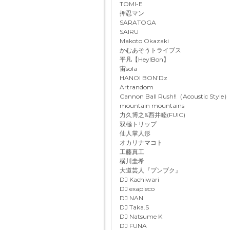
TOMI-E
押忍マン
SARATOGA
SAIRU
Makoto Okazaki
かむあそうトライブス
平凡【Hey!Bon】
宙sola
HANOI BON’Dz
Artrandom
Cannon Ball Rush!!（Acoustic Style）
mountain mountains
力久博之&西井睦(FUIC)
双極トリップ
仙人掌人形
オカリナマコト
工藤真工
横川圭希
大道芸人『ブンブク』
DJ Kachiwari
DJ exapieco
DJ NAN
DJ Taka.S
DJ Natsume K
DJ FUNA