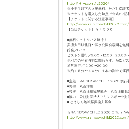
http://l-tike.com/rc2020/
※小学生以下の入場無料、ただし保護
※チケットを購入した時点で公式HP記
【チケットに関する注意事項】
http://www.rainbowchild2020.com/t
【当日チケット】 ￥４５００
■無料シャトルバス運行！
美濃太田駅北口〜蘇水公園会場間を無
始発／8:30
ピストン運行／9:00〜12:00 20:00〜
※バスの発着時刻に関わらず、順次ピ
通常運行／12:00〜20:00
※約１５分〜４０分に１本の割合で運
■主催 RAINBOW CHILD 2020 実
■共催 八百津町
■後援 八百津町観光協会 八百津町B
■協力 公益財団法人マリンスポーツ財
■ とうしん地域振興協力基金
☆RAINBOW CHILD 2020 Official We
http://www.rainbowchild2020.com/