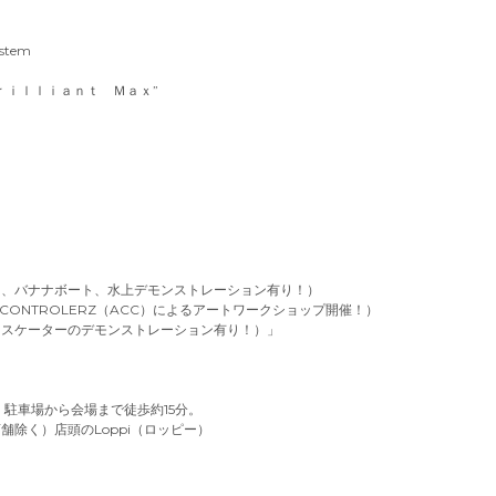
ystem
ｒｉｌｌｉａｎｔ Ｍａｘ”
ト、バナナボート、水上デモンストレーション有り！）
N CONTROLERZ（ACC）によるアートワークショップ開催！）
ロスケーターのデモンストレーション有り！）」
。駐車場から会場まで徒歩約15分。
除く）店頭のLoppi（ロッピー）