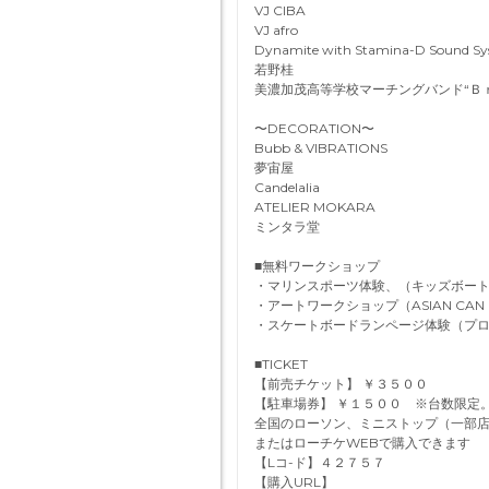
VJ CIBA
VJ afro
Dynamite with Stamina-D Sound S
若野桂
美濃加茂高等学校マーチングバンド“Ｂ
〜DECORATION〜
Bubb & VIBRATIONS
夢宙屋
Candelalia
ATELIER MOKARA
ミンタラ堂
■無料ワークショップ
・マリンスポーツ体験、（キッズボー
・アートワークショップ（ASIAN CA
・スケートボードランページ体験（プ
■TICKET
【前売チケット】 ￥３５００
【駐車場券】 ￥１５００ ※台数限定
全国のローソン、ミニストップ（一部店舗
またはローチケWEBで購入できます
【Lコ-ド】４２７５７
【購入URL】