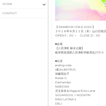
STORE
CONTACT
【 RAINBOW CHILD 2020 】
２０１６年８月１１日（木）山の日祝
OPEN 9：00 ～ CLOSE 21：00
■会場
【八百津町 蘇水公園】
岐阜県加茂郡八百津町伊岐津志2731-5
■出演
ending note
(仮)ALBATRUS
加藤登紀子
Rickie-G
Dachambo
NABOWA
児玉奈央＆Magical Echo Land
SUGARSOUL × NODATIN
RINO LATINA II
DELI