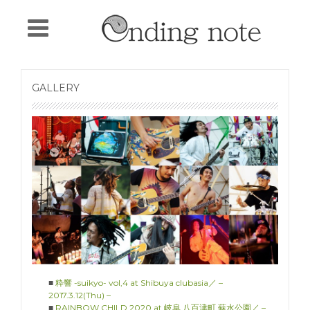
GALLERY
■
粋響 -suikyo- vol,4 at Shibuya clubasia／ –
2017.3.12(Thu) –
■
RAINBOW CHILD 2020 at 岐阜 八百津町 蘇水公園／ –