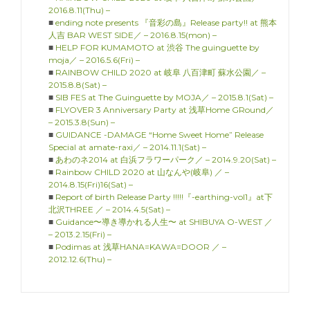
2016.8.11(Thu) –
■
ending note presents 『音彩の島』Release party!! at 熊本
人吉 BAR WEST SIDE／ – 2016.8.15(mon) –
■
HELP FOR KUMAMOTO at 渋谷 The guinguette by
moja／ – 2016.5.6(Fri) –
■
RAINBOW CHILD 2020 at 岐阜 八百津町 蘇水公園／ –
2015.8.8(Sat) –
■
SIB FES at The Guinguette by MOJA／ – 2015.8.1(Sat) –
■
FLYOVER 3 Anniversary Party at 浅草Home GRound／
– 2015.3.8(Sun) –
■
GUIDANCE -DAMAGE “Home Sweet Home” Release
Special at amate-raxi／ – 2014.11.1(Sat) –
■
あわのネ2014 at 白浜フラワーパーク／ – 2014.9.20(Sat) –
■
Rainbow CHILD 2020 at 山なんや(岐阜) ／ –
2014.8.15(Fri)16(Sat) –
■
Report of birth Release Party !!!!!『-earthing-vol1』at下
北沢THREE ／ – 2014.4.5(Sat) –
■
Guidance〜導き導かれる人生〜 at SHIBUYA O-WEST ／
– 2013.2.15(Fri) –
■
Podimas at 浅草HANA=KAWA=DOOR ／ –
2012.12.6(Thu) –